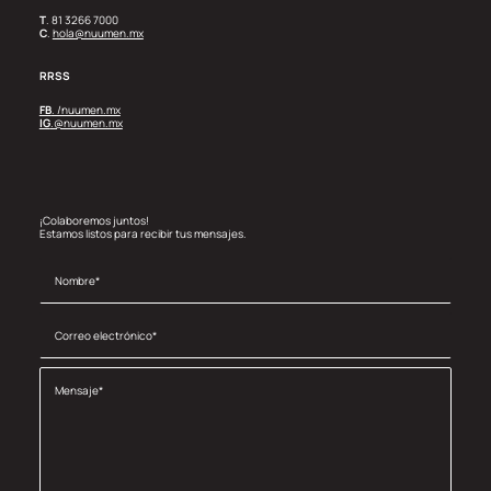
T
. 81 3266 7000
C
.
hola@nuumen.mx
RRSS
FB
. /nuumen.mx
IG
.@nuumen.mx
¡Colaboremos juntos!
Estamos listos para recibir tus mensajes.